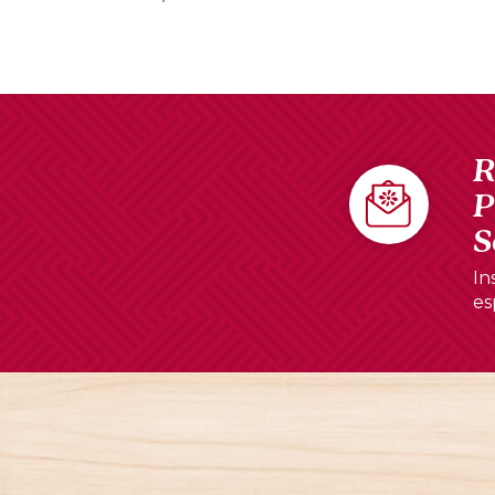
R
P
S
In
es